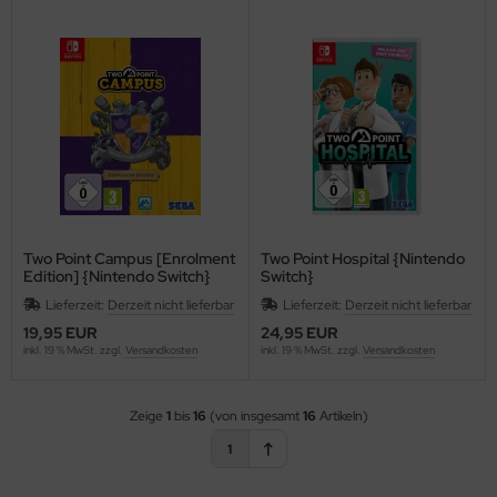
Two Point Campus [Enrolment
Two Point Hospital {Nintendo
Edition] {Nintendo Switch}
Switch}
Lieferzeit:
Derzeit nicht lieferbar
Lieferzeit:
Derzeit nicht lieferbar
19,95 EUR
24,95 EUR
inkl. 19 % MwSt. zzgl.
Versandkosten
inkl. 19 % MwSt. zzgl.
Versandkosten
Zeige
1
bis
16
(von insgesamt
16
Artikeln)
1