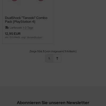
DualShock "Tanooki" Combo
Pack {PlayStation 4}
Lieferzeit:
1-3 Tage
12,95 EUR
inkl. 19 % MwSt. zzgl.
Versandkosten
Zeige
1
bis
1
(von insgesamt
1
Artikeln)
1
Abonnieren Sie unseren Newsletter