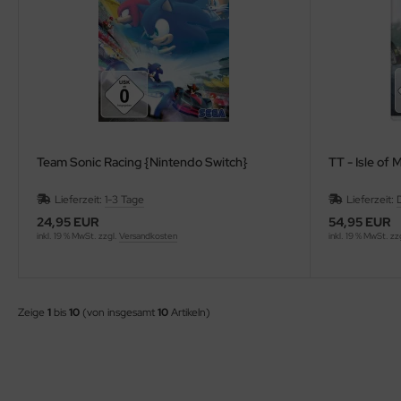
Team Sonic Racing {Nintendo Switch}
TT - Isle of 
Lieferzeit:
1-3 Tage
Lieferzeit:
D
24,95 EUR
54,95 EUR
inkl. 19 % MwSt. zzgl.
Versandkosten
inkl. 19 % MwSt. zz
Zeige
1
bis
10
(von insgesamt
10
Artikeln)