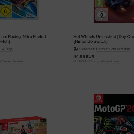
am Racing: Nitro Fueled
Hot Wheels Unleashed [Day One
witch}
{Nintendo Switch}
2-4 Tage
Lieferzeit:
Derzeit nicht lieferbar
44,95 EUR
gl.
Versandkosten
inkl. 19 % MwSt. zzgl.
Versandkosten