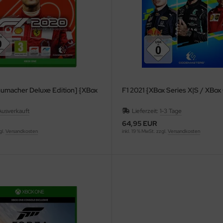
umacher Deluxe Edition] {XBox
F1 2021 {XBox Series X|S / XBo
Ausverkauft
Lieferzeit:
1-3 Tage
64,95 EUR
gl.
Versandkosten
inkl. 19 % MwSt. zzgl.
Versandkosten