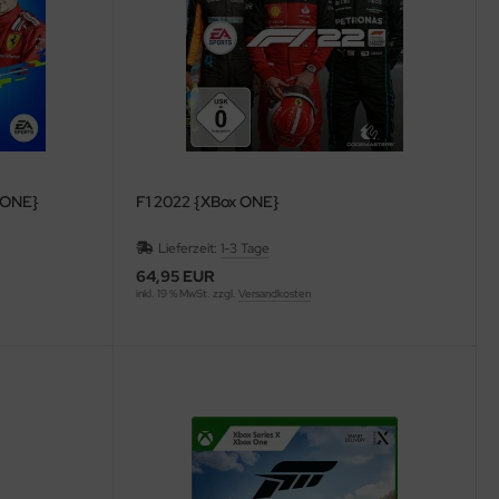
x ONE}
F1 2022 {XBox ONE}
Lieferzeit:
1-3 Tage
64,95 EUR
inkl. 19 % MwSt. zzgl.
Versandkosten