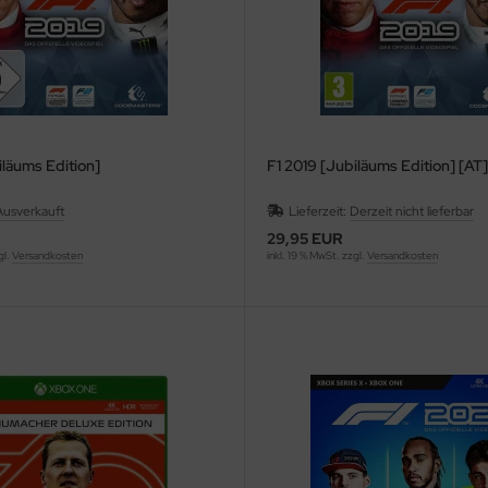
iläums Edition]
F1 2019 [Jubiläums Edition] [AT]
Ausverkauft
Lieferzeit:
Derzeit nicht lieferbar
29,95 EUR
gl.
Versandkosten
inkl. 19 % MwSt. zzgl.
Versandkosten