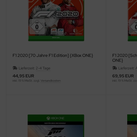
F1 2020 [70 Jahre F1 Edition] {XBox ONE}
F1 2020 [Sch
ONE}
Lieferzeit:
2-4 Tage
Lieferzeit:
44,95 EUR
69,95 EUR
inkl. 19 % MwSt. zzgl.
Versandkosten
inkl. 19 % MwSt. zz