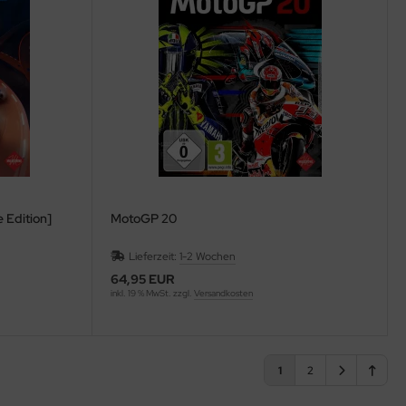
 Edition]
MotoGP 20
Lieferzeit:
1-2 Wochen
64,95 EUR
inkl. 19 % MwSt. zzgl.
Versandkosten
1
2