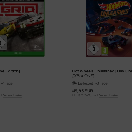
ne Edition]
Hot Wheels Unleashed [Day One
{XBox ONE}
2-4 Tage
Lieferzeit:
1-3 Tage
49,95 EUR
gl.
Versandkosten
inkl. 19 % MwSt. zzgl.
Versandkosten