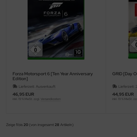
Forza Motorsport 6 [Ten Year Anniversary
GRID [Day O
Edition]
Lieferzeit:
Ausverkauft
Lieferzeit:
46,95 EUR
44,95 EUR
inkl. 19 % MwSt. zzgl.
Versandkosten
inkl. 19 % MwSt. zz
Zeige
1
bis
20
(von insgesamt
28
Artikeln)