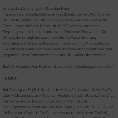
Erfolgt die Zustellung der Ware durch den
Transportdienstleister Deutsche Post (Deutsche Post AG, Charles-
de-Gaulle-Straße 20, 53113 Bonn), so geben wir zum Zwecke der
Zustellung gemäß Art. 6 Abs. 1 lit. b DSGVO den Namen des
Empfängers und die Lieferadresse an Deutsche Post weiter. Die
Weitergabe erfolgt nur, soweit dies für die Warenlieferung
erforderlich ist. Die Einwilligung kann jederzeit mit Wirkung für die
Zukunft gegenüber dem oben bezeichneten Verantwortlichen oder
gegenüber dem Transportdienstleister DHL widerrufen werden.
8.c)
Verwendung von Paymentdienstleistern (Zahlungsdienstleister)
-
PayPal
Bei Zahlung via PayPal, Kreditkarte via PayPal, Lastschrift via PayPal
oder – falls angeboten - "Kauf auf Rechnung" oder „Ratenzahlung“ via
PayPal geben wir Ihre Zahlungsdaten im Rahmen der
Zahlungsabwicklung an die PayPal (Europe) S.a.r.l. et Cie, S.C.A., 22-
24 Boulevard Royal, L-2449 Luxembourg (nachfolgend "PayPal"),