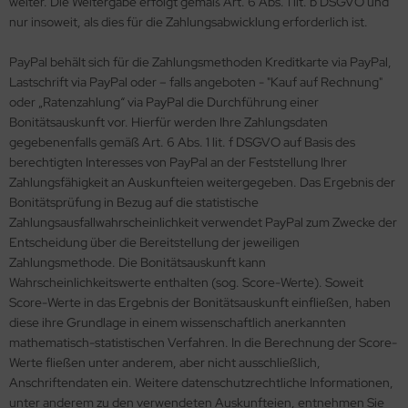
weiter. Die Weitergabe erfolgt gemäß Art. 6 Abs. 1 lit. b DSGVO und
nur insoweit, als dies für die Zahlungsabwicklung erforderlich ist.
PayPal behält sich für die Zahlungsmethoden Kreditkarte via PayPal,
Lastschrift via PayPal oder – falls angeboten - "Kauf auf Rechnung"
oder „Ratenzahlung“ via PayPal die Durchführung einer
Bonitätsauskunft vor. Hierfür werden Ihre Zahlungsdaten
gegebenenfalls gemäß Art. 6 Abs. 1 lit. f DSGVO auf Basis des
berechtigten Interesses von PayPal an der Feststellung Ihrer
Zahlungsfähigkeit an Auskunfteien weitergegeben. Das Ergebnis der
Bonitätsprüfung in Bezug auf die statistische
Zahlungsausfallwahrscheinlichkeit verwendet PayPal zum Zwecke der
Entscheidung über die Bereitstellung der jeweiligen
Zahlungsmethode. Die Bonitätsauskunft kann
Wahrscheinlichkeitswerte enthalten (sog. Score-Werte). Soweit
Score-Werte in das Ergebnis der Bonitätsauskunft einfließen, haben
diese ihre Grundlage in einem wissenschaftlich anerkannten
mathematisch-statistischen Verfahren. In die Berechnung der Score-
Werte fließen unter anderem, aber nicht ausschließlich,
Anschriftendaten ein. Weitere datenschutzrechtliche Informationen,
unter anderem zu den verwendeten Auskunfteien, entnehmen Sie