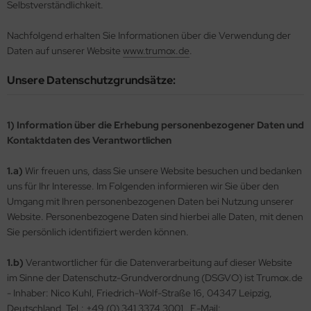
Selbstverständlichkeit.
llenspiele
llenspiele
llenspiele
nnspiele
llenspiele
nnspiele
nnspiele
Nachfolgend erhalten Sie Informationen über die Verwendung der
ooter
ooter
ooter
llenspiele
ooter
llenspiele
llenspiele
Daten auf unserer Website
www.trumox.de
.
mulation
mulation
mulation
ooter
mulation
ooter
ooter
Unsere Datenschutzgrundsätze:
ort
ort
ort
mulation
ort
mulation
mulation
1) Information über die Erhebung personenbezogener Daten und
rategie
rategie
rategie
ort
rategie
ortspiele
ortspiele
Kontaktdaten des Verantwortlichen
rategie
rategie
rategie
1.a)
Wir freuen uns, dass Sie unsere Website besuchen und bedanken
uns für Ihr Interesse. Im Folgenden informieren wir Sie über den
Umgang mit Ihren personenbezogenen Daten bei Nutzung unserer
Website. Personenbezogene Daten sind hierbei alle Daten, mit denen
Sie persönlich identifiziert werden können.
1.b)
Verantwortlicher für die Datenverarbeitung auf dieser Website
im Sinne der Datenschutz-Grundverordnung (DSGVO) ist Trumox.de
- Inhaber: Nico Kuhl, Friedrich-Wolf-Straße 16, 04347 Leipzig,
Deutschland, Tel.: +49 (0) 341 3374 3001 , E-Mail: