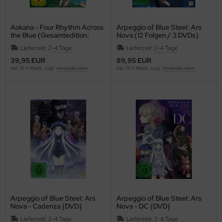
Aokana - Four Rhythm Across
Arpeggio of Blue Steel: Ars
the Blue (Gesamtedition:
Nova (12 Folgen / 3 DVDs)
Episode 01-12) [DVD]
[Limited Complete Edition]
Lieferzeit:
2-4 Tage
Lieferzeit:
2-4 Tage
{DVD}
39,95 EUR
89,95 EUR
inkl. 19 % MwSt. zzgl.
Versandkosten
inkl. 19 % MwSt. zzgl.
Versandkosten
Arpeggio of Blue Steel: Ars
Arpeggio of Blue Steel: Ars
Nova - Cadenza {DVD}
Nova - DC {DVD}
Lieferzeit:
2-4 Tage
Lieferzeit:
2-4 Tage