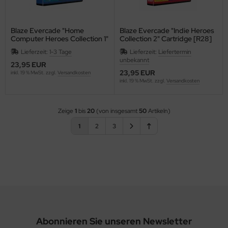
Blaze Evercade "Home
Blaze Evercade "Indie Heroes
Computer Heroes Collection 1"
Collection 2" Cartridge [R28]
Cartridge [B05]
Lieferzeit:
1-3 Tage
Lieferzeit:
Liefertermin
unbekannt
23,95 EUR
23,95 EUR
inkl. 19 % MwSt. zzgl.
Versandkosten
inkl. 19 % MwSt. zzgl.
Versandkosten
Zeige
1
bis
20
(von insgesamt
50
Artikeln)
1
2
3
Abonnieren Sie unseren Newsletter