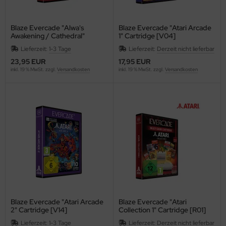
Blaze Evercade "Alwa's
Blaze Evercade "Atari Arcade
Awakening / Cathedral"
1" Cartridge [V04]
Cartridge [R27]
Lieferzeit:
1-3 Tage
Lieferzeit:
Derzeit nicht lieferbar
23,95 EUR
17,95 EUR
inkl. 19 % MwSt. zzgl.
Versandkosten
inkl. 19 % MwSt. zzgl.
Versandkosten
Blaze Evercade "Atari Arcade
Blaze Evercade "Atari
2" Cartridge [V14]
Collection 1" Cartridge [R01]
Lieferzeit:
1-3 Tage
Lieferzeit:
Derzeit nicht lieferbar