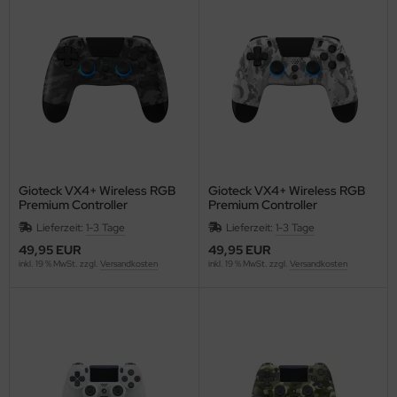
Gioteck VX4+ Wireless RGB
Gioteck VX4+ Wireless RGB
Premium Controller
Premium Controller
(programmierbare "Back"
(programmierbare "Back"
Lieferzeit:
1-3 Tage
Lieferzeit:
1-3 Tage
Buttons) [Grau Camouflage]
Buttons) [Weiss Camouflage]
{PlayStation 4 / PC} (copy)
{PlayStation 4 / PC}
49,95 EUR
49,95 EUR
inkl. 19 % MwSt. zzgl.
Versandkosten
inkl. 19 % MwSt. zzgl.
Versandkosten