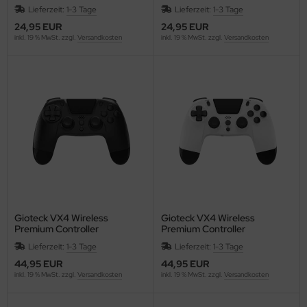
[Rot] {PlayStation 4 / PC}
[Schwarz] {PlayStation 4 /
Lieferzeit:
1-3 Tage
Lieferzeit:
1-3 Tage
PC}
24,95 EUR
24,95 EUR
inkl. 19 % MwSt. zzgl.
Versandkosten
inkl. 19 % MwSt. zzgl.
Versandkosten
Gioteck VX4 Wireless
Gioteck VX4 Wireless
Premium Controller
Premium Controller
(programmierbare "Back"
(programmierbare "Back"
Lieferzeit:
1-3 Tage
Lieferzeit:
1-3 Tage
Buttons) [Schwarz]
Buttons) [Weiss] {PlayStation
{PlayStation 4 / PC}
4 / PC}
44,95 EUR
44,95 EUR
inkl. 19 % MwSt. zzgl.
Versandkosten
inkl. 19 % MwSt. zzgl.
Versandkosten