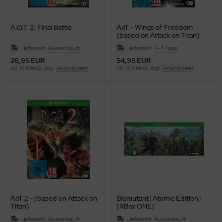
A.O.T. 2: Final Battle
AoT - Wings of Freedom
(based on Attack on Titan)
Lieferzeit:
Ausverkauft
Lieferzeit:
2-4 Tage
26,95 EUR
54,95 EUR
inkl. 19 % MwSt. zzgl.
Versandkosten
inkl. 19 % MwSt. zzgl.
Versandkosten
AoT 2 - (based on Attack on
Biomutant [Atomic Edition]
Titan)
{XBox ONE}
Lieferzeit:
Ausverkauft
Lieferzeit:
Ausverkauft