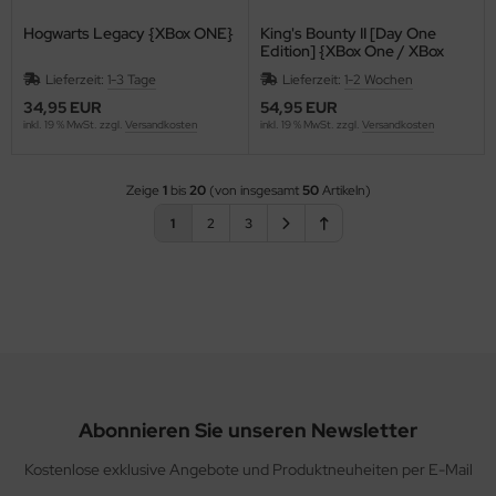
Hogwarts Legacy {XBox ONE}
King's Bounty II [Day One
Edition] {XBox One / XBox
Series X}
Lieferzeit:
1-3 Tage
Lieferzeit:
1-2 Wochen
34,95 EUR
54,95 EUR
inkl. 19 % MwSt. zzgl.
Versandkosten
inkl. 19 % MwSt. zzgl.
Versandkosten
Zeige
1
bis
20
(von insgesamt
50
Artikeln)
1
2
3
Abonnieren Sie unseren Newsletter
Kostenlose exklusive Angebote und Produktneuheiten per E-Mail