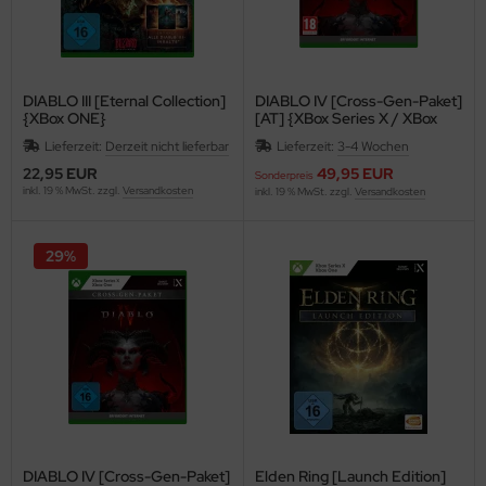
DIABLO III [Eternal Collection]
DIABLO IV [Cross-Gen-Paket]
{XBox ONE}
[AT] {XBox Series X / XBox
ONE}
Lieferzeit:
Derzeit nicht lieferbar
Lieferzeit:
3-4 Wochen
22,95 EUR
49,95 EUR
Sonderpreis
inkl. 19 % MwSt. zzgl.
Versandkosten
inkl. 19 % MwSt. zzgl.
Versandkosten
29%
DIABLO IV [Cross-Gen-Paket]
Elden Ring [Launch Edition]