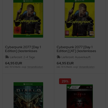
Cyberpunk 2077 [Day 1
Cyberpunk 2077 [Day 1
Edition] (kostenloses
Edition] [AT] (kostenloses
Upgrade auf Xbox Series X)
Upgrade auf Xbox Series X)
Lieferzeit:
2-4 Tage
Lieferzeit:
Ausverkauft
{XBox ONE}
{XBox ONE}
64,95 EUR
64,95 EUR
inkl. 19 % MwSt. zzgl.
Versandkosten
inkl. 19 % MwSt. zzgl.
Versandkosten
29%