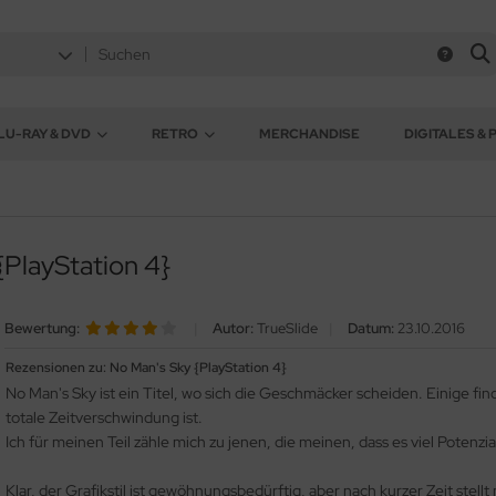
LU-RAY & DVD
RETRO
MERCHANDISE
DIGITALES & 
{PlayStation 4}
Bewertung:
|
Autor:
TrueSlide
|
Datum:
23.10.2016
Rezensionen zu: No Man's Sky {PlayStation 4}
No Man's Sky ist ein Titel, wo sich die Geschmäcker scheiden. Einige fi
totale Zeitverschwindung ist.
Ich für meinen Teil zähle mich zu jenen, die meinen, dass es viel Potenzia
Klar, der Grafikstil ist gewöhnungsbedürftig, aber nach kurzer Zeit stellt