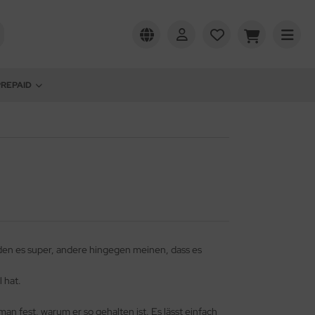
PREPAID
nden es super, andere hingegen meinen, dass es
l hat.
 man fest, warum er so gehalten ist. Es lässt einfach