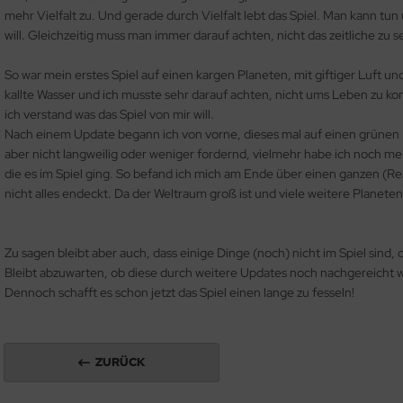
mehr Vielfalt zu. Und gerade durch Vielfalt lebt das Spiel. Man kann tu
will. Gleichzeitig muss man immer darauf achten, nicht das zeitliche zu s
So war mein erstes Spiel auf einen kargen Planeten, mit giftiger Luft u
kallte Wasser und ich musste sehr darauf achten, nicht ums Leben zu 
ich verstand was das Spiel von mir will.
Nach einem Update begann ich von vorne, dieses mal auf einen grünen P
aber nicht langweilig oder weniger fordernd, vielmehr habe ich noch me
die es im Spiel ging. So befand ich mich am Ende über einen ganzen (Re
nicht alles endeckt. Da der Weltraum groß ist und viele weitere Planeten 
Zu sagen bleibt aber auch, dass einige Dinge (noch) nicht im Spiel sind, d
Bleibt abzuwarten, ob diese durch weitere Updates noch nachgereicht 
Dennoch schafft es schon jetzt das Spiel einen lange zu fesseln!
ZURÜCK