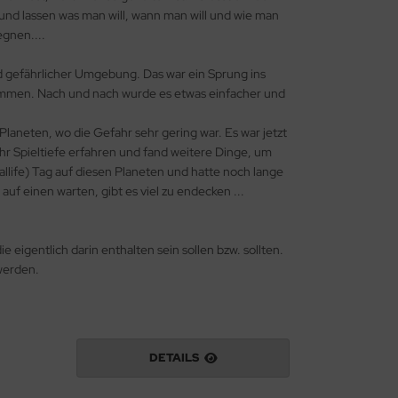
n und lassen was man will, wann man will und wie man
egnen....
nd gefährlicher Umgebung. Das war ein Sprung ins
kommen. Nach und nach wurde es etwas einfacher und
laneten, wo die Gefahr sehr gering war. Es war jetzt
hr Spieltiefe erfahren und fand weitere Dinge, um
allife) Tag auf diesen Planeten und hatte noch lange
auf einen warten, gibt es viel zu endecken ...
ie eigentlich darin enthalten sein sollen bzw. sollten.
werden.
DETAILS