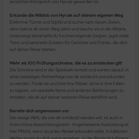
zerstörten Königreich von Hyrule geworden ist.
Erkunde die Wildnis von Hyrule auf deinem eigenen Weg
Erklimme Türme und Gipfel und suche nach neuen Zielen,
dann bahne dir einen Weg dahin und tauche ein in die Wildnis.
Unterwegs bekämpfst du furchterregende Gegner, jagst wilde
Tiere und sammelst Zutaten für Gerichte und Tränke, die dich
auf deiner Reise stärken.
Mehr als 100 Prüfungsschreine, die es zu entdecken gilt
Die Schreine sind in der Spielwelt verteilt und warten darauf, in
einer beliebigen Reihenfolge von dir entdeckt und erkundet
zu werden. Finde sie und löse ihre Rätsel, ohne in ihre Fallen
zu tappen, um spezielle Items und anderen Belohnungen zu
erhalten, die dir auf deiner weiteren Reise behilflich sind.
Bereite dich angemessen vor
Die riesige Welt, die von dir entdeckt werden will, ist auch in
ihrem Klima abwechslungsreich. Angemessene Ausrüstung ist
hier Pflicht, wenn du jeden Winkel erkunden willst. In kälterem
Wetter musst du dich warm anziehen, in der Wüste ist luftigere