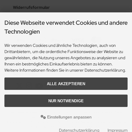
Widerrufsformular
Diese Webseite verwendet Cookies und andere
Zahlungsmethoden
Technologien
Wir verwenden Cookies und ähnliche Technologien, auch von
Drittanbietern, um die ordentliche Funktionsweise der Website zu
gewährleisten, die Nutzung unseres Angebotes zu analysieren und
Ihnen ein bestmögliches Einkaufserlebnis bieten zu können.
Weitere Informationen finden Sie in unserer Datenschutzerklärung.
Social Media
ALLE AKZEPTIEREN
NUR NOTWENDIGE
Alle Preise inkl. gesetzl. MwSt. zzgl.
Versandkosten
. Die durchgestrichenen Preise
Einstellungen anpassen
entsprechen dem bisherigen Preis bei Trumox.de.
Trumox.de © 2026 | Template © 2009-2026 by modified eCommerce Shopsoftware
mod
ified eCommerce Shopsoftware © 2009-2026
Datenschutzerklärung
Impressum