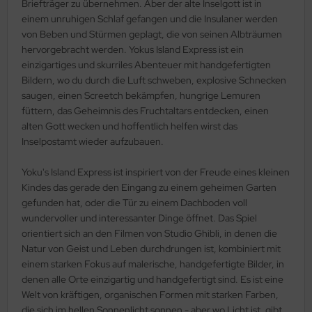
Briefträger zu übernehmen. Aber der alte Inselgott ist in
einem unruhigen Schlaf gefangen und die Insulaner werden
von Beben und Stürmen geplagt, die von seinen Albträumen
hervorgebracht werden. Yokus Island Express ist ein
einzigartiges und skurriles Abenteuer mit handgefertigten
Bildern, wo du durch die Luft schweben, explosive Schnecken
saugen, einen Screetch bekämpfen, hungrige Lemuren
füttern, das Geheimnis des Fruchtaltars entdecken, einen
alten Gott wecken und hoffentlich helfen wirst das
Inselpostamt wieder aufzubauen.
Yoku's Island Express ist inspiriert von der Freude eines kleinen
Kindes das gerade den Eingang zu einem geheimen Garten
gefunden hat, oder die Tür zu einem Dachboden voll
wundervoller und interessanter Dinge öffnet. Das Spiel
orientiert sich an den Filmen von Studio Ghibli, in denen die
Natur von Geist und Leben durchdrungen ist, kombiniert mit
einem starken Fokus auf malerische, handgefertigte Bilder, in
denen alle Orte einzigartig und handgefertigt sind. Es ist eine
Welt von kräftigen, organischen Formen mit starken Farben,
die sich im hellen Sonnenlicht sonnen - aber wo Licht ist, gibt