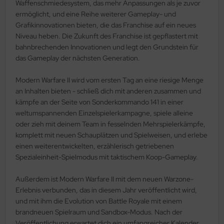
Waffenschmiedesystem, das mehr Anpassungen als je zuvor
ermöglicht, und eine Reihe weiterer Gameplay- und
Grafikinnovationen bieten, die das Franchise auf ein neues
Niveau heben. Die Zukunft des Franchise ist gepflastert mit
bahnbrechenden Innovationen und legt den Grundstein für
das Gameplay der nächsten Generation.
Modern Warfare II wird vom ersten Tag an eine riesige Menge
an Inhalten bieten - schließ dich mit anderen zusammen und
kämpfe an der Seite von Sonderkommando 141 in einer
weltumspannenden Einzelspielerkampagne, spiele alleine
oder zieh mit deinem Team in fesselnden Mehrspielerkämpfe,
komplett mit neuen Schauplätzen und Spielweisen, und erlebe
einen weiterentwickelten, erzählerisch getriebenen
Spezialeinheit-Spielmodus mit taktischem Koop-Gameplay.
Außerdem ist Modern Warfare II mit dem neuen Warzone-
Erlebnis verbunden, das in diesem Jahr veröffentlicht wird,
und mit ihm die Evolution von Battle Royale mit einem
brandneuen Spielraum und Sandbox-Modus. Nach der
Veröffentlichung erwartet dich ein umfangreicher Kalender