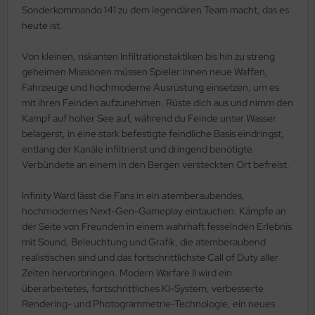
Sonderkommando 141 zu dem legendären Team macht, das es
heute ist.
Von kleinen, riskanten Infiltrationstaktiken bis hin zu streng
geheimen Missionen müssen Spieler:innen neue Waffen,
Fahrzeuge und hochmoderne Ausrüstung einsetzen, um es
mit ihren Feinden aufzunehmen. Rüste dich aus und nimm den
Kampf auf hoher See auf, während du Feinde unter Wasser
belagerst, in eine stark befestigte feindliche Basis eindringst,
entlang der Kanäle infiltrierst und dringend benötigte
Verbündete an einem in den Bergen versteckten Ort befreist.
Infinity Ward lässt die Fans in ein atemberaubendes,
hochmodernes Next-Gen-Gameplay eintauchen. Kämpfe an
der Seite von Freunden in einem wahrhaft fesselnden Erlebnis
mit Sound, Beleuchtung und Grafik, die atemberaubend
realistischen sind und das fortschrittlichste Call of Duty aller
Zeiten hervorbringen. Modern Warfare II wird ein
überarbeitetes, fortschrittliches KI-System, verbesserte
Rendering- und Photogrammetrie-Technologie, ein neues