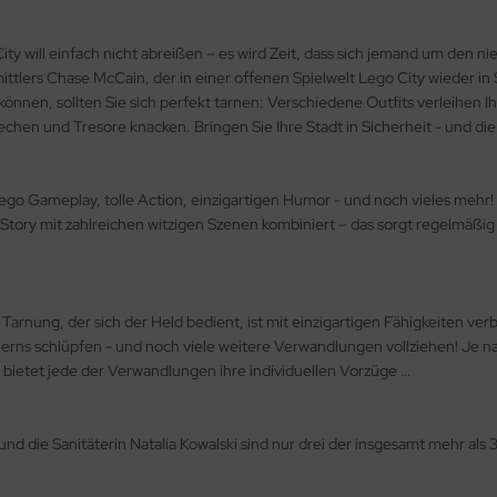
ity will einfach nicht abreißen – es wird Zeit, dass sich jemand um den 
tlers Chase McCain, der in einer offenen Spielwelt Lego City wieder in 
önnen, sollten Sie sich perfekt tarnen: Verschiedene Outfits verleihen
chen und Tresore knacken. Bringen Sie Ihre Stadt in Sicherheit - und die
ego Gameplay, tolle Action, einzigartigen Humor - und noch vieles mehr!
Story mit zahlreichen witzigen Szenen kombiniert – das sorgt regelmäßi
 Tarnung, der sich der Held bedient, ist mit einzigartigen Fähigkeiten v
rns schlüpfen - und noch viele weitere Verwandlungen vollziehen! Je na
 bietet jede der Verwandlungen ihre individuellen Vorzüge …
d die Sanitäterin Natalia Kowalski sind nur drei der insgesamt mehr als 