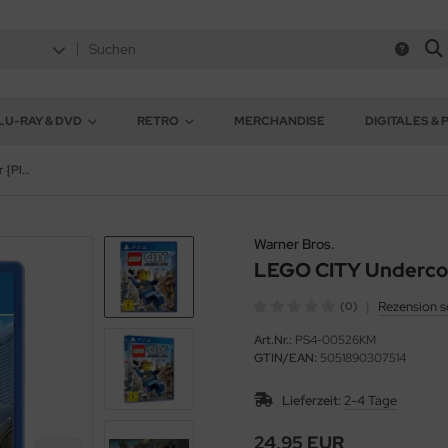
LU-RAY & DVD
RETRO
MERCHANDISE
DIGITALES & 
LEGO CITY Undercover {PlayStation 4}
Warner Bros.
LEGO CITY Undercov
|
Rezension s
(0)
Art.Nr.:
PS4-00526KM
GTIN/EAN:
5051890307514
Lieferzeit:
2-4 Tage
24,95 EUR