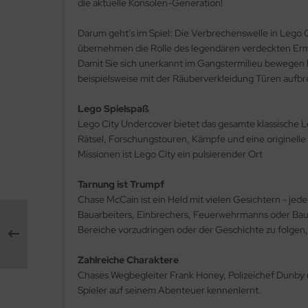
die aktuelle Konsolen-Generation!
Darum geht’s im Spiel: Die Verbrechenswelle in Lego C
übernehmen die Rolle des legendären verdeckten Ermit
Damit Sie sich unerkannt im Gangstermilieu bewegen k
beispielsweise mit der Räuberverkleidung Türen aufbre
Lego Spielspaß
Lego City Undercover bietet das gesamte klassische L
Rätsel, Forschungstouren, Kämpfe und eine originelle 
Missionen ist Lego City ein pulsierender Ort
Tarnung ist Trumpf
Chase McCain ist ein Held mit vielen Gesichtern - jede
Bauarbeiters, Einbrechers, Feuerwehrmanns oder Baue
Bereiche vorzudringen oder der Geschichte zu folgen,
Zahlreiche Charaktere
Chases Wegbegleiter Frank Honey, Polizeichef Dunby un
Spieler auf seinem Abenteuer kennenlernt.