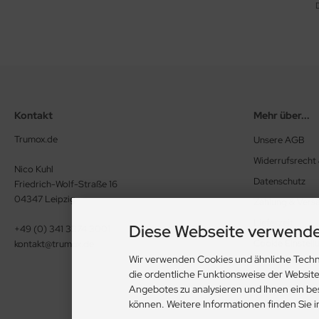
Kontakt
Mehr über...
Trumox.de
Unsere AGB
Widerrufsrecht
Nico Kuhl
Datenschutz
Friedrich-Wolf-Straße 16
04347 Leipzig
Zahlung & Vers
Lieferzeit
Diese Webseite verwende
+49 (0) 341 3374 3001
Cookie Einstell
kontakt@trumox.de
Wir verwenden Cookies und ähnliche Techn
die ordentliche Funktionsweise der Websit
Angebotes zu analysieren und Ihnen ein be
können. Weitere Informationen finden Sie 