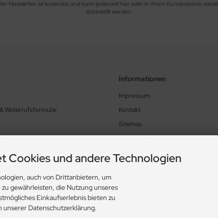
Der Newsletter ist kostenlos und kann jederzeit hier oder in Ihrem Kundenkonto wiede
abbestellt werden.
Informationen
Impressum
 & Widerrufsformular
Kontakt
Sitemap
and
Widerrufsformular
t Cookies und andere Technologien
ungen
ologien, auch von Drittanbietern, um
e zu gewährleisten, die Nutzung unseres
stmögliches Einkaufserlebnis bieten zu
in unserer Datenschutzerklärung.