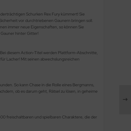
niederträchtigen Schurken Rex Fury kümmert! Sie
Sicherheit vor durchtriebenen Gaunern bringen soll.
 Ihnen immer neue Eigenschaften, so können Sie
 Gauner hinter Gitter!
 Bei diesem Action-Titel werden Plattform-Abschnitte,
g für Lacher! Mit seinen abwechslungsreichen
erbunden. So kann Chase in die Rolle eines Bergmanns,
chdem, ob es darum geht, Rätsel zu lösen, in geheime
300 freischaltbaren und spielbaren Charaktere, die der