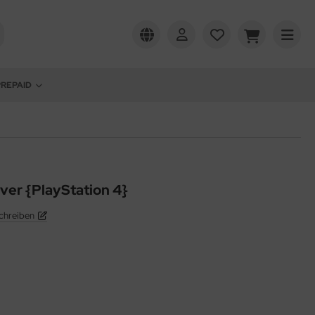
PREPAID
er {PlayStation 4}
chreiben