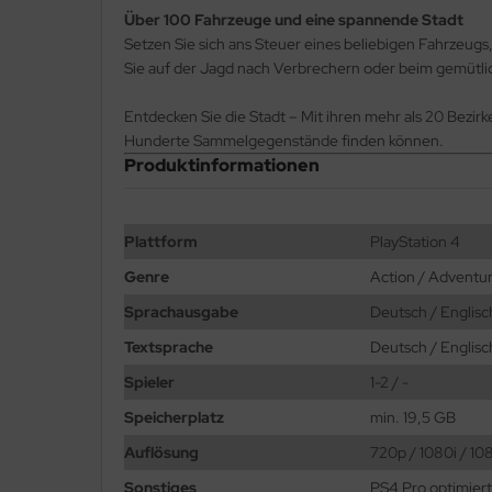
Über 100 Fahrzeuge und eine spannende Stadt
Setzen Sie sich ans Steuer eines beliebigen Fahrzeugs
Sie auf der Jagd nach Verbrechern oder beim gemütlic
Entdecken Sie die Stadt – Mit ihren mehr als 20 Bezir
Hunderte Sammelgegenstände finden können.
Produktinformationen
Plattform
PlayStation 4
Genre
Action / Adventu
Sprachausgabe
Deutsch / Englisch
Textsprache
Deutsch / Englisch
Spieler
1-2 / -
Speicherplatz
min. 19,5 GB
Auflösung
720p / 1080i / 10
Sonstiges
PS4 Pro optimiert