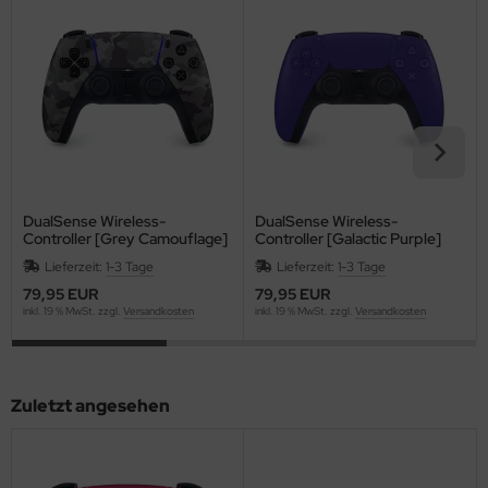
DualSense Wireless-
DualSense Wireless-
Controller [Grey Camouflage]
Controller [Galactic Purple]
{PlayStation 5}
{PlayStation 5}
Lieferzeit:
1-3 Tage
Lieferzeit:
1-3 Tage
79,95 EUR
79,95 EUR
inkl. 19 % MwSt. zzgl.
Versandkosten
inkl. 19 % MwSt. zzgl.
Versandkosten
Zuletzt angesehen